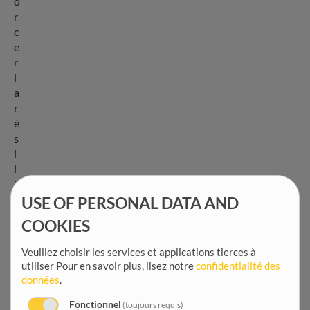
o
r
c
e
r
l
a
r
é
s
i
l
i
e
USE OF PERSONAL DATA AND
n
COOKIES
c
e
Veuillez choisir les services et applications tierces à
é
utiliser
Pour en savoir plus, lisez notre
confidentialité des
c
données
.
o
Fonctionnel
n
(toujours requis)