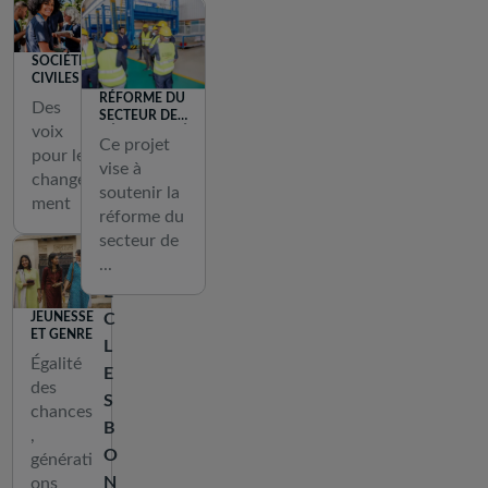
o
N
m
C
SOCIÉTÉS
m
O
CIVILES
u
RÉFORME DU
N
Des
SECTEUR DE
n
T
voix
L'ÉLECTRICITÉ
Ce projet
a
AU NIGERIA
pour le
A
vise à
u
change
C
soutenir la
t
ment
T
réforme du
é
A
secteur de
s
...
V
e
E
s
C
JEUNESSE
t
ET GENRE
L
a
Égalité
E
des
u
S
chances
c
B
,
œ
O
générati
u
N
ons