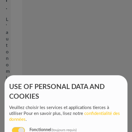
r
.
L
'
a
u
t
o
n
o
m
i
s
USE OF PERSONAL DATA AND
a
COOKIES
t
i
Veuillez choisir les services et applications tierces à
o
utiliser
Pour en savoir plus, lisez notre
confidentialité des
n
données
.
d
e
Fonctionnel
(toujours requis)