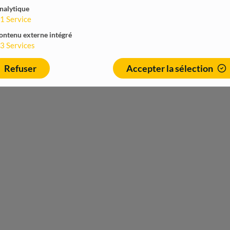
nalytique
1
Service
ontenu externe intégré
3
Services
Refuser
Accepter la sélection