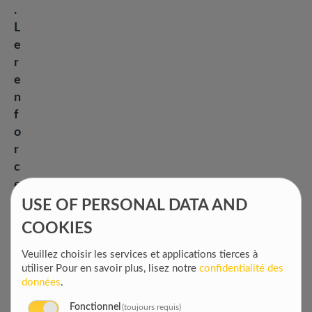
.
L
e
r
e
n
f
o
r
c
e
m
USE OF PERSONAL DATA AND
e
COOKIES
n
t
Veuillez choisir les services et applications tierces à
utiliser
Pour en savoir plus, lisez notre
confidentialité des
d
données
.
e
s
Fonctionnel
(toujours requis)