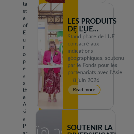
ta
st
e
LES PRODUITS
of
DE L'UE
E
BÉNÉFICIANT
Stand phare de l'UE
u
D'UNE
consacré aux
r
indications
INDICATION
o
géographiques, soutenu
GÉOGRAPHIQUE
p
par le Fonds pour les
(IG) BRILLENT
e
partenariats avec l'Asie
AU SIAL
a
8 juin 2026
SHANGHAI 2026
s
th
e
A
si
a
P
SOUTENIR LA
ar