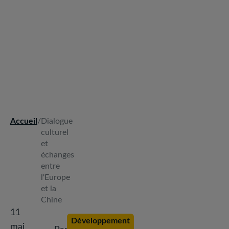
Accueil
/
Dialogue
Fil
culturel
d'Ariane
et
échanges
entre
l'Europe
et la
Chine
11
Développement
mai