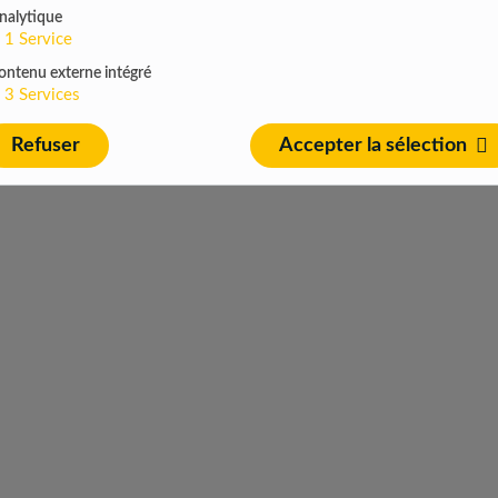
nalytique
1
Service
ontenu externe intégré
3
Services
Refuser
Accepter la sélection