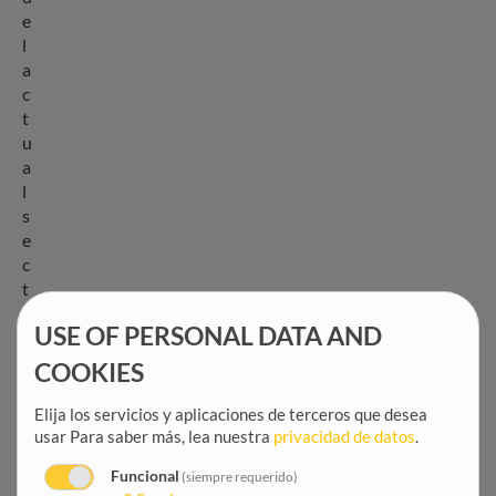
e
l
a
c
t
u
a
l
s
e
c
t
o
USE OF PERSONAL DATA AND
r
e
COOKIES
l
é
Elija los servicios y aplicaciones de terceros que desea
c
usar
Para saber más, lea nuestra
privacidad de datos
.
t
Funcional
(siempre requerido)
r