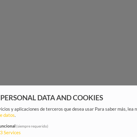
 PERSONAL DATA AND COOKIES
rvicios y aplicaciones de terceros que desea usar
Para saber más, lea 
de datos
.
uncional
(siempre requerido)
3
Services