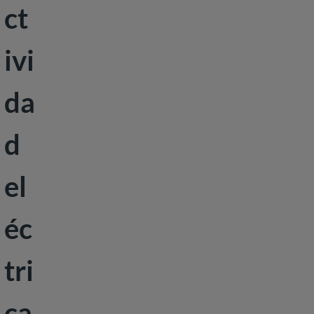
ct
Desarrollo
social
ivi
da
d
el
éc
tri
ca