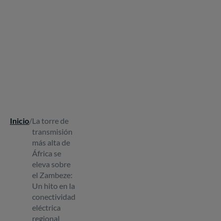
Inicio
/
La torre de
Ruta
transmisión
de
más alta de
navegación
África se
eleva sobre
el Zambeze:
Un hito en la
conectividad
eléctrica
regional