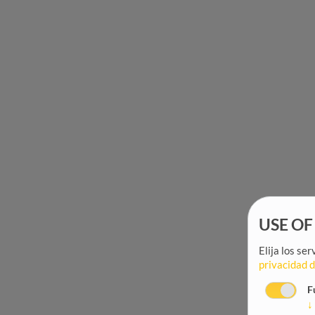
USE OF
Elija los se
privacidad 
F
↓