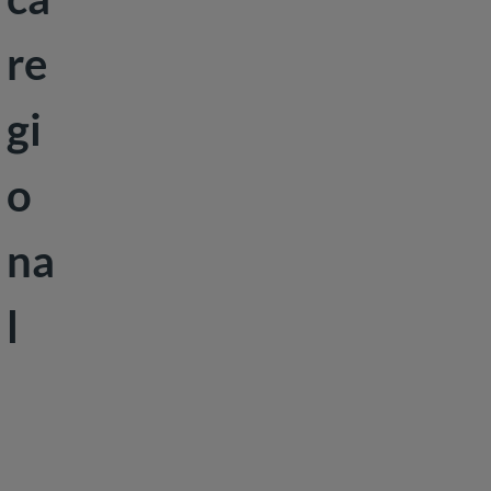
re
gi
o
na
l