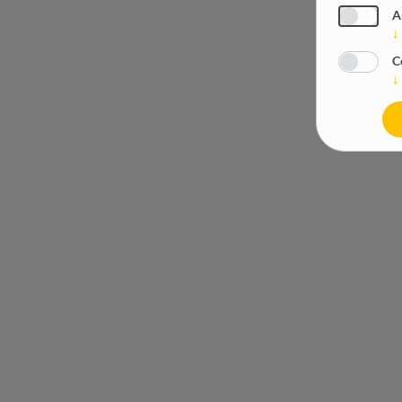
A
↓
C
↓