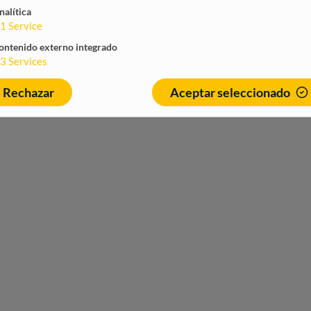
nalítica
1
Service
ontenido externo integrado
3
Services
Rechazar
Aceptar seleccionado