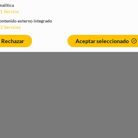
nalítica
1
Service
ontenido externo integrado
3
Services
Rechazar
Aceptar seleccionado