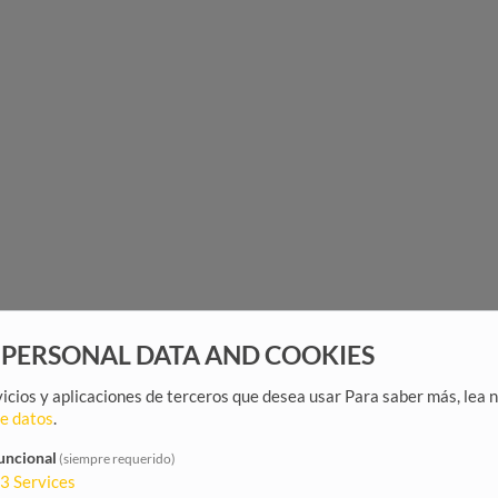
 PERSONAL DATA AND COOKIES
rvicios y aplicaciones de terceros que desea usar
Para saber más, lea 
de datos
.
uncional
(siempre requerido)
3
Services