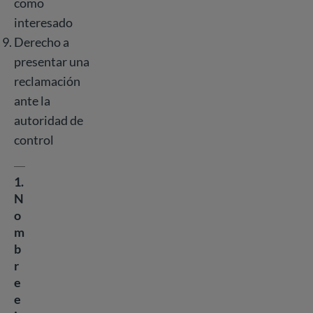
como
interesado
Derecho a
presentar una
reclamación
ante la
autoridad de
control
1.
N
o
m
b
r
e
e